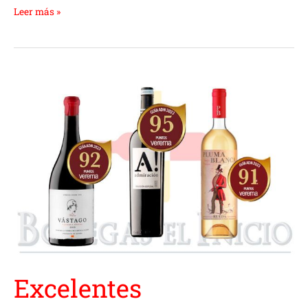
Leer más »
Excelentes
puntuaciones
para
tres
vinos
totalmente
distintos
Excelentes