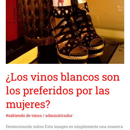
mujeres?
¿Los vinos blancos son
los preferidos por las
mujeres?
#sabiendo de vinos
/
administrador
Desmontando mitos Esta imagen es simplemente una muestra