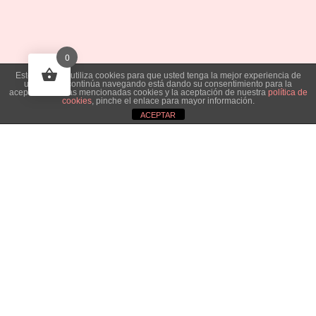
0
Este sitio web utiliza cookies para que usted tenga la mejor experiencia de
usuario. Si continúa navegando está dando su consentimiento para la
aceptación de las mencionadas cookies y la aceptación de nuestra
política de
cookies
, pinche el enlace para mayor información.
ACEPTAR
Aviso de cookies