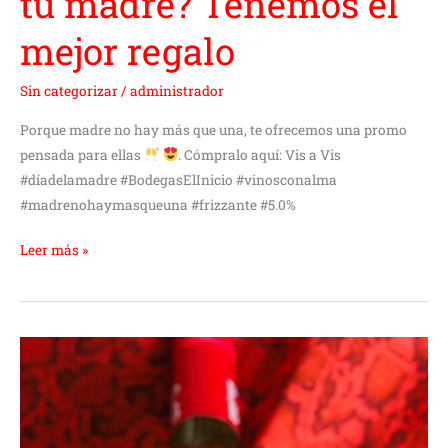
tu madre? Tenemos el
mejor regalo
Sin categorizar
/
administrador
Porque madre no hay más que una, te ofrecemos una promo
pensada para ellas
. Cómpralo aquí: Vis a Vis
#díadelamadre #BodegasElInicio #vinosconalma
#madrenohaymasqueuna #frizzante #5.0%
Leer más »
Pluma
Blanca,
nuestro
Verdejo
Ecológico