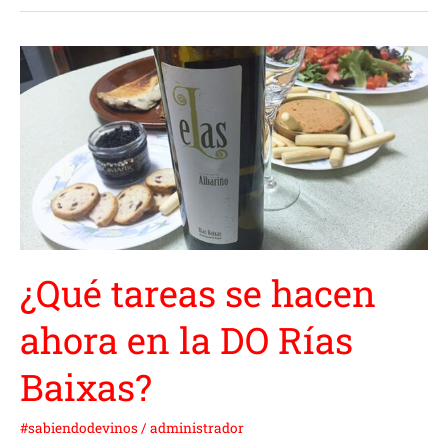
¿Qué
tareas
se
hacen
ahora
en
la
DO
Rías
¿Qué tareas se hacen
Baixas?
ahora en la DO Rías
Baixas?
#sabiendodevinos
/
administrador