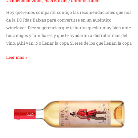
#sabiendodevinos
,
Rías Baixas
/
administrador
Hoy queremos compartir contigo las recomendaciones que nos
da la DO Rías Baixas para convertirse en un auténtico
winelover. Diez sugerencias que te harán quedar muy bien ante
tus amigos y familiares y que te ayudarán a disfrutar más del
vino. ¡Ahí van! No llenar la copa Si eres de los que llenan la copa
Leer más »
Bodegas
El
Inicio
lanza
su
primer
vino