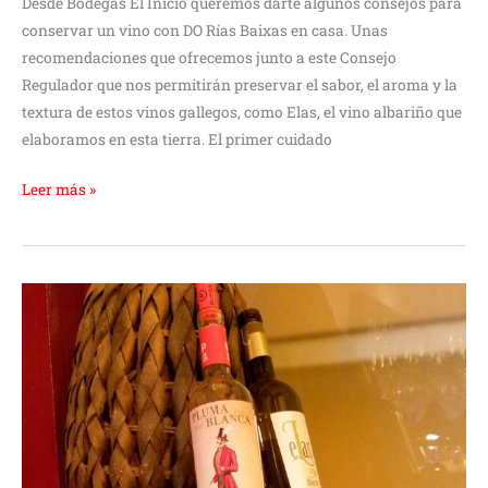
Desde Bodegas El Inicio queremos darte algunos consejos para
conservar un vino con DO Rías Baixas en casa. Unas
recomendaciones que ofrecemos junto a este Consejo
Regulador que nos permitirán preservar el sabor, el aroma y la
textura de estos vinos gallegos, como Elas, el vino albariño que
elaboramos en esta tierra. El primer cuidado
Leer más »
¿Los
vinos
blancos
son
los
preferidos
por
las