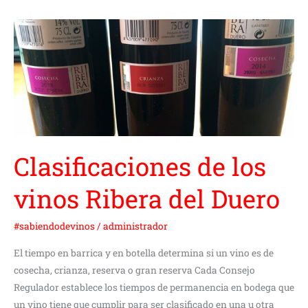
Clasificaciones
de
los
vinos
Ribera
del
Duero
Clasificaciones de los
vinos Ribera del Duero
#sabiendodevinos
/
administrador
El tiempo en barrica y en botella determina si un vino es de
cosecha, crianza, reserva o gran reserva Cada Consejo
Regulador establece los tiempos de permanencia en bodega que
un vino tiene que cumplir para ser clasificado en una u otra