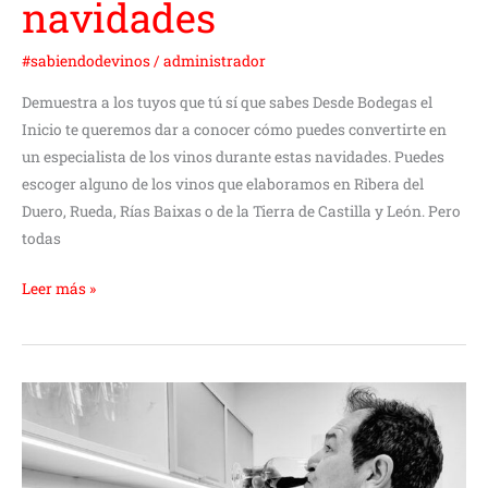
navidades
#sabiendodevinos
/
administrador
Demuestra a los tuyos que tú sí que sabes Desde Bodegas el
Inicio te queremos dar a conocer cómo puedes convertirte en
un especialista de los vinos durante estas navidades. Puedes
escoger alguno de los vinos que elaboramos en Ribera del
Duero, Rueda, Rías Baixas o de la Tierra de Castilla y León. Pero
todas
Leer más »
Se
propone
un
vocabulario