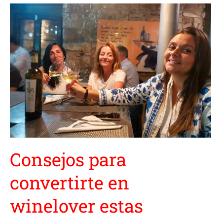
Consejos
para
convertirte
en
winelover
estas
navidades
Consejos para
convertirte en
winelover estas