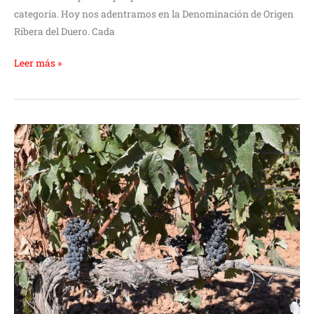
categoría. Hoy nos adentramos en la Denominación de Origen
Ribera del Duero. Cada
Leer más »
Entrada
triunfal
de
la
uva
de
Admiración
Selección
Especial
2021
a