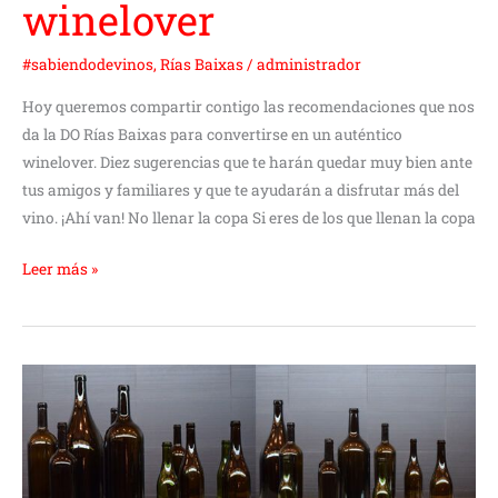
winelover
#sabiendodevinos
,
Rías Baixas
/
administrador
Hoy queremos compartir contigo las recomendaciones que nos
da la DO Rías Baixas para convertirse en un auténtico
winelover. Diez sugerencias que te harán quedar muy bien ante
tus amigos y familiares y que te ayudarán a disfrutar más del
vino. ¡Ahí van! No llenar la copa Si eres de los que llenan la copa
Leer más »
El
tamaño
en
las
botellas