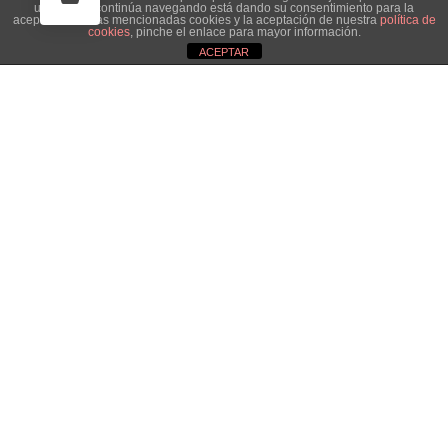
usuario. Si continúa navegando está dando su consentimiento para la
aceptación de las mencionadas cookies y la aceptación de nuestra
política de
cookies
, pinche el enlace para mayor información.
ACEPTAR
Aviso de cookies