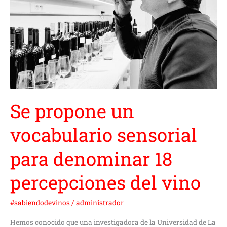
sensorial
para
denominar
18
percepciones
del
vino
Se propone un
vocabulario sensorial
para denominar 18
percepciones del vino
#sabiendodevinos
/
administrador
Hemos conocido que una investigadora de la Universidad de La