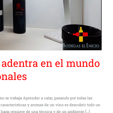
e adentra en el mundo
onales
o se trabaja Aprender a catar, pasando por todas las
as características y aromas de un vino es descubrir todo un
 haga requiere de una técnica y de un ambiente […]