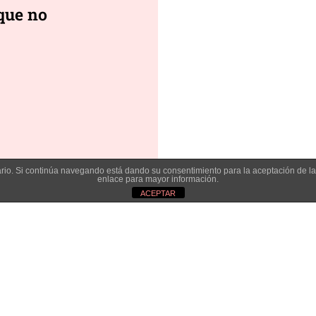
que no
suario. Si continúa navegando está dando su consentimiento para la aceptación de 
enlace para mayor información.
ACEPTAR