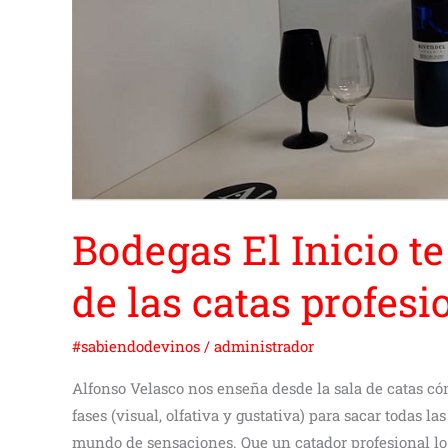
las
catas
profesionales
Bodegas El Inicio t
de las catas profesi
#sabiendodevinos
/
administrador
Alfonso Velasco nos enseña desde la sala de catas cóm
fases (visual, olfativa y gustativa) para sacar todas l
mundo de sensaciones. Que un catador profesional lo