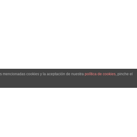
las mencionadas cookies y la aceptación de nuestra
política de cookies
, pinche el