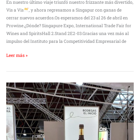
En nuestro último viaje triunfó nuestro frizzante más divertido,
Vis a Vis
, y ahora regresamos a Singapur con ganas de
cerrar nuevos acuerdos.Os esperamos del 23 al 26 de abril en
Prowine.¿Dónde? Singapure Expo, International Trade Fair for
Wines and SpiritsHall 2.Stand 2E2-03.Gracias una vez más al
impulso del Instituto para la Competitividad Empresarial de
Leer más »
Volvemos
de
ProWein
con
ganas
y
energía