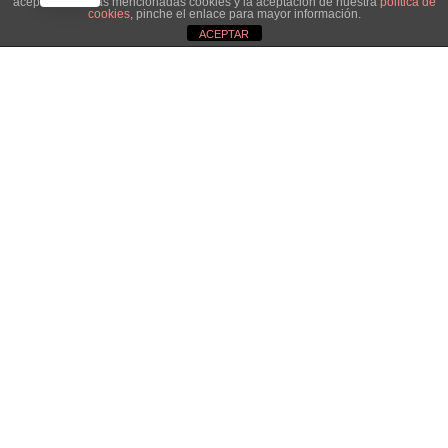
aceptación de las mencionadas cookies y la aceptación de nuestra
política de
cookies
, pinche el enlace para mayor información.
ACEPTAR
Aviso de cookies
Necesitas información que
no has visto en esta web?