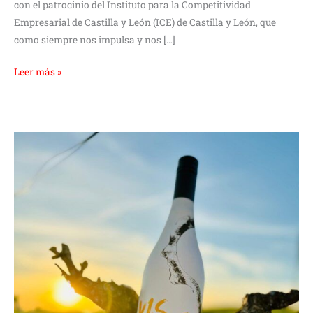
con el patrocinio del Instituto para la Competitividad
Empresarial de Castilla y León (ICE) de Castilla y León, que
como siempre nos impulsa y nos […]
Leer más »
Volvemos
a
Singapur